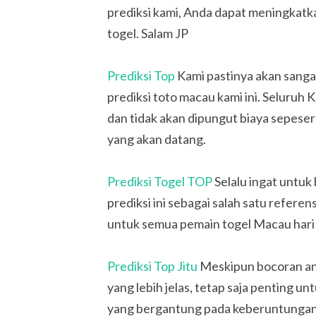
prediksi kami, Anda dapat meningka
togel. Salam JP
Prediksi Top
Kami pastinya akan sangat
prediksi toto macau kami ini. Seluruh 
dan tidak akan dipungut biaya sepeserpu
yang akan datang.
Prediksi Togel TOP
Selalu ingat untu
prediksi ini sebagai salah satu refer
untuk semua pemain togel Macau hari 
Prediksi Top Jitu
Meskipun bocoran ang
yang lebih jelas, tetap saja penting 
yang bergantung pada keberuntunga