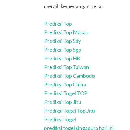
meraih kemenangan besar.
Prediksi Top
Prediksi Top Macau
Prediksi Top Sdy
Prediksi Top Sgp
Prediksi Top HK
Prediksi Top Taiwan
Prediksi Top Cambodia
Prediksi Top China
Prediksi Togel TOP
Prediksi Top Jitu
Prediksi Togel Top Jitu
Prediksi Togel
prediksi togel singapura hari ini