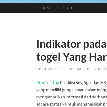
HOME
ABOUT
SKIP TO CONTENT
Indikator pada
togel Yang Ha
APRIL 25, 2025, 11:36 AM
/
PREDIKSI
Prediksi Top
Prediksi Sdy, Sgp, dan HK 
yang memiliki pengalaman dalam mengan
mengumpulkan informasi dari berbaga
secara statistik untuk menghasilkan 